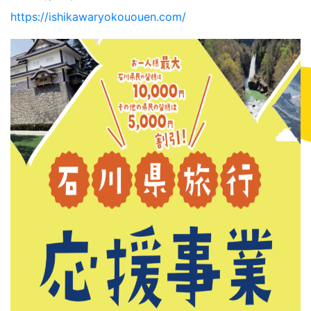
https://ishikawaryokououen.com/