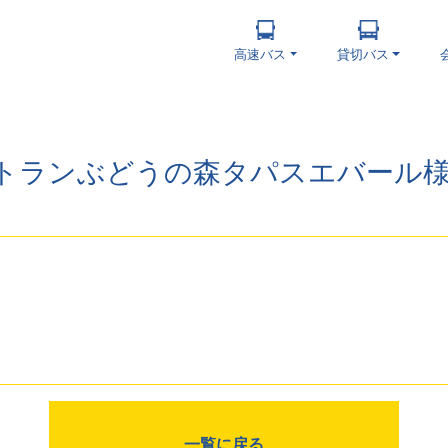
高速バス
貸切バス
トランぶどうの森タパスエバール様_掲
一覧に戻る