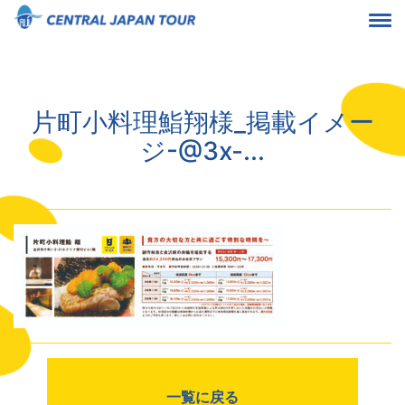
片町小料理鮨翔様_掲載イメー
ジ-@3x-...
一覧に戻る